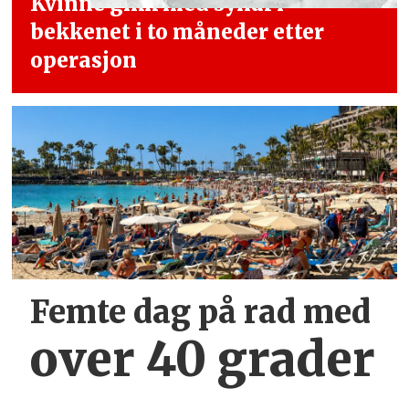
Kvinne gikk med synål i
bekkenet i
to måneder etter
operasjon
Femte dag på rad med
over 40 grader