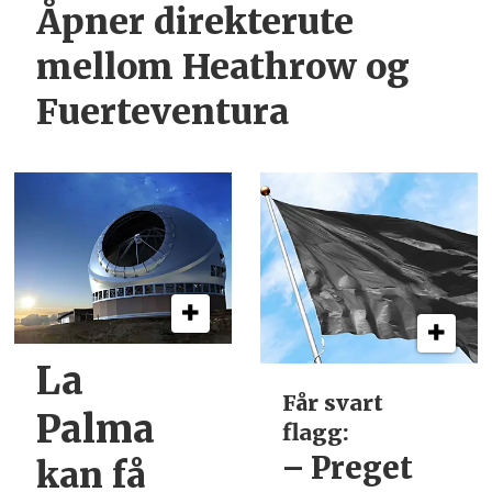
Åpner direkterute
mellom Heathrow og
Fuerteventura
La
Får svart
Palma
flagg:
– Preget
kan få