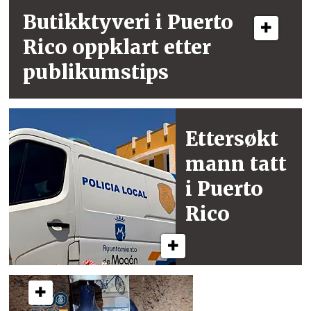
Butikktyveri i
Puerto
Rico
oppklart etter
publikumstips
Ettersøkt
mann
tatt
i Puerto
Rico