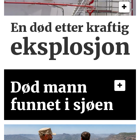
En død etter kraftig
eksplosjon
Død mann
funnet i sjøen