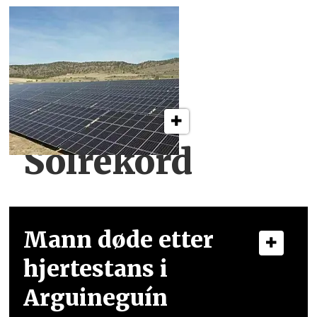
Solrekord
Mann døde etter
hjertestans i
Arguineguín