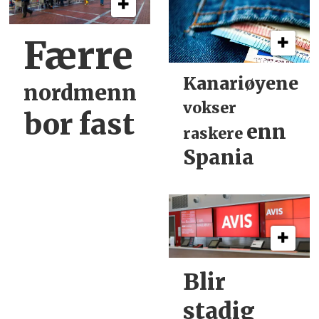
Færre
Kanariøyene
nordmenn
vokser
bor fast
enn
raskere
Spania
Blir
stadig