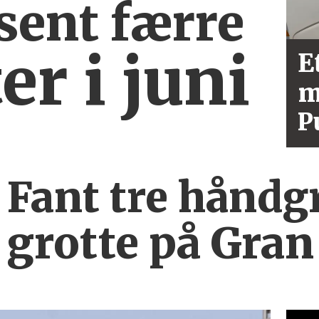
sent færre
er i juni
E
m
P
Fant tre håndg
grotte på Gran