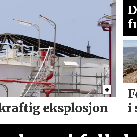
D
f
F
 kraftig
eksplosjon
i