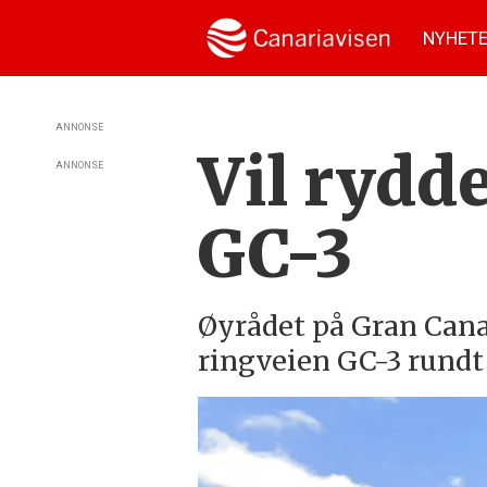
NYHET
ANNONSE
Vil rydd
ANNONSE
GC-3
Øyrådet på Gran Canar
ringveien GC-3 rundt