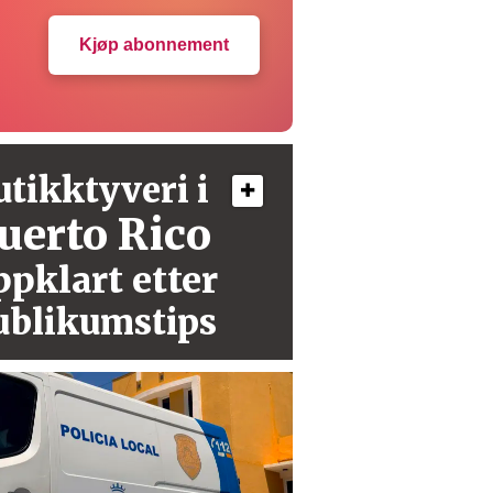
Kjøp abonnement
utikktyveri i
uerto Rico
ppklart etter
ublikumstips