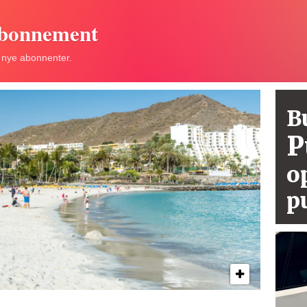
abonnement
r nye abonnenter.
B
P
o
p