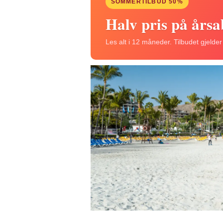
SOMMERTILBUD 50%
Halv pris på års
Les alt i 12 måneder. Tilbudet gjelde