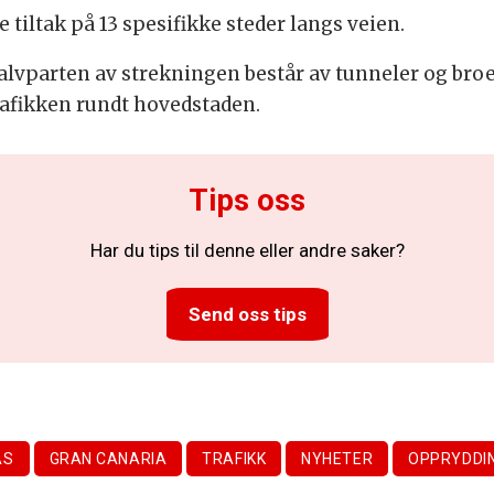
 tiltak på 13 spesifikke steder langs veien.
lvparten av strekningen består av tunneler og broer
trafikken rundt hovedstaden.
Tips oss
Har du tips til denne eller andre saker?
Send oss tips
AS
GRAN CANARIA
TRAFIKK
NYHETER
OPPRYDDI