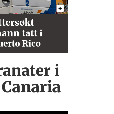
ttersøkt
ann
tatt i
uerto Rico
ranater i
 Canaria