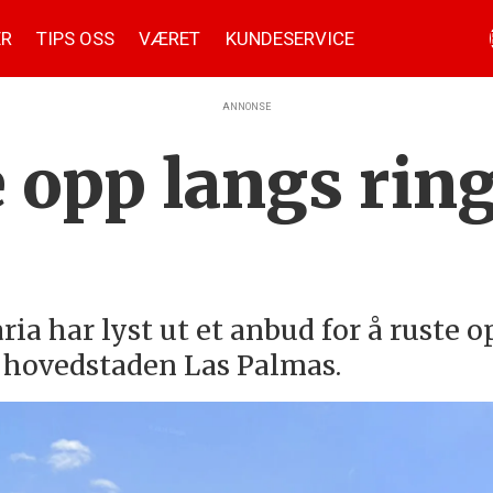
ER
TIPS OSS
VÆRET
KUNDESERVICE
ANNONSE
e opp langs rin
ia har lyst ut et anbud for å ruste 
 hovedstaden Las Palmas.