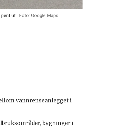
pent ut.
Google Maps
mellom vannrenseanlegget i
andbruksområder, bygninger i