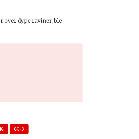
 over dype raviner, ble
NG
GC-3