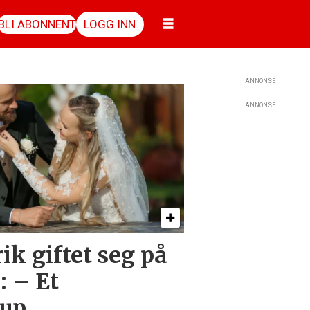
BLI ABONNENT
LOGG INN
ANNONSE
ANNONSE
ik giftet seg på
: – Et
up