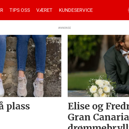
ER
TIPS OSS
VÆRET
KUNDESERVICE
ANNONSE
å plass
Elise og Fredr
Gran Canaria
drømmebryll