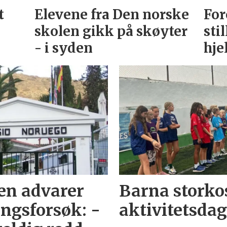
t
Elevene fra Den norske
For
skolen gikk på skøyter
sti
- i syden
hje
en advarer
Barna storko
ingsforsøk: -
aktivitetsda