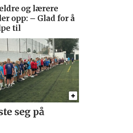
eldre og lærere
ller opp: – Glad for å
lpe til
ste seg på
g