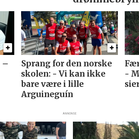
: –
Sprang for den norske
Fær
skolen: - Vi kan ikke
- M
bare være i lille
sie
Arguineguín
ANNONSE