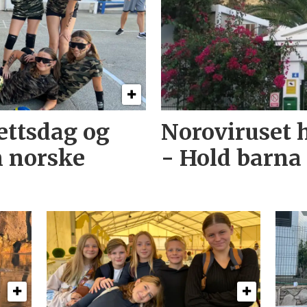
ettsdag og
Noroviruset h
n norske
- Hold barn