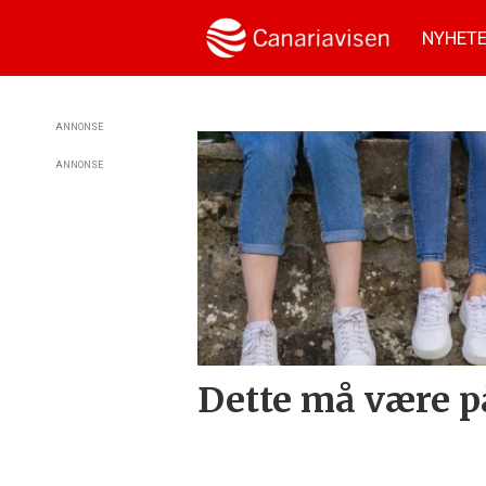
NYHET
Tag:
ANNONSE
ANNONSE
den
norske
skolen
Dette må være p