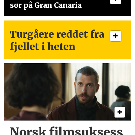
sør på Gran Canaria
Turgåere reddet fra
fjellet i heten
Norsk filmsuksess