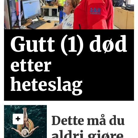
Gutt (1) død
etter
heteslag
Dette må du
aldri gjøre