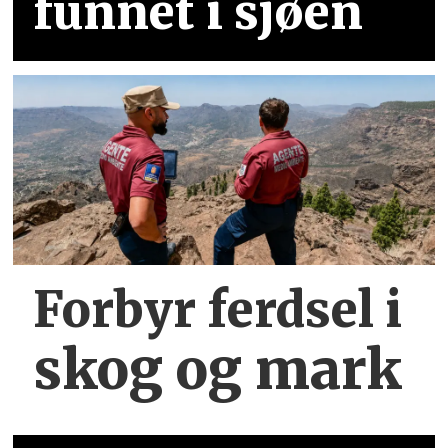
funnet i sjøen
Forbyr ferdsel
i
skog og mark