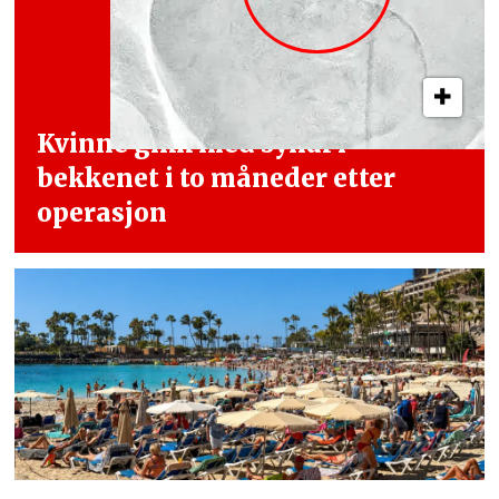
Kvinne gikk med synål i
bekkenet i
to måneder etter
operasjon