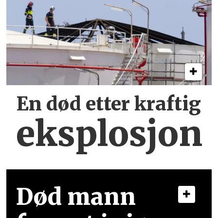
En død etter kraftig
eksplosjon
Død mann