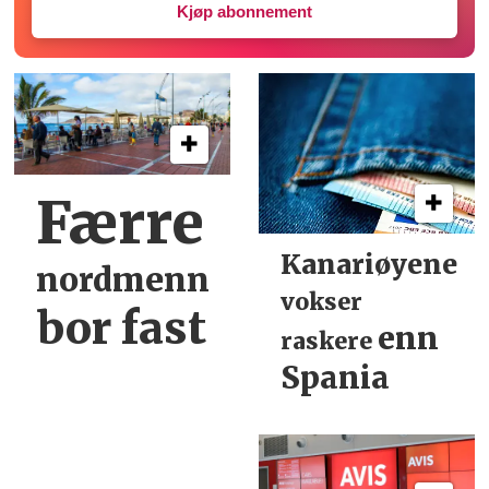
Kjøp abonnement
Færre
Kanariøyene
nordmenn
vokser
bor fast
enn
raskere
Spania