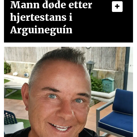
Mann døde etter
hjertestans i
Arguineguín