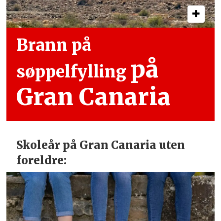
Brann på
på
søppelfylling
Gran Canaria
Skoleår på Gran Canaria uten
foreldre: