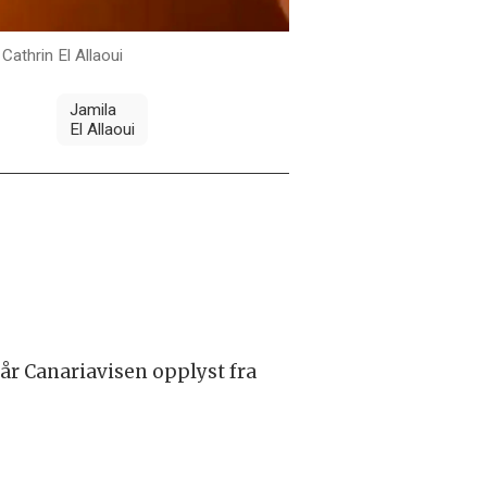
Cathrin El Allaoui
Jamila
El Allaoui
 får Canariavisen opplyst fra