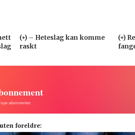
abonnement
r nye abonnenter.
uten foreldre: