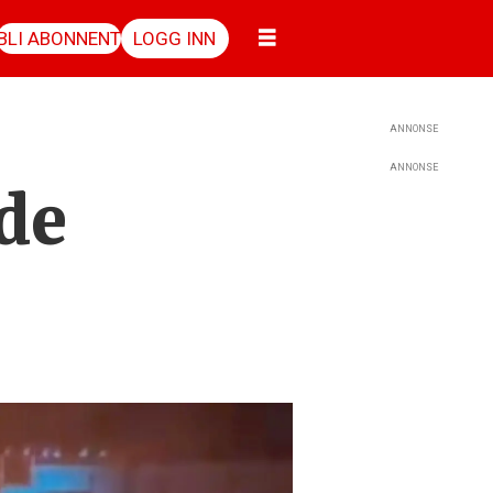
BLI ABONNENT
LOGG INN
ANNONSE
ANNONSE
 de