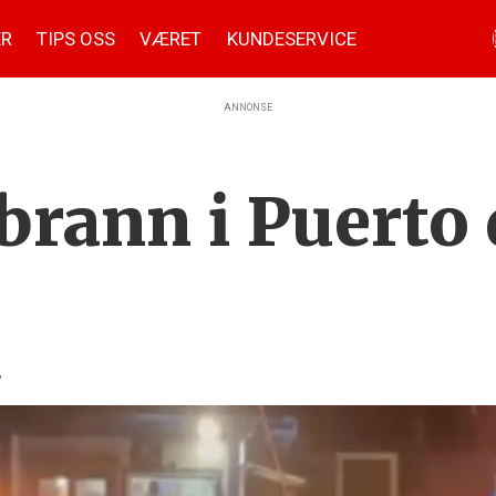
ER
TIPS OSS
VÆRET
KUNDESERVICE
ANNONSE
 brann i Puerto
.