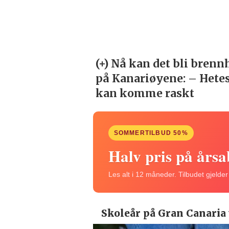
SOMMERTILBUD 50%
Halv pris på års
Les alt i 12 måneder. Tilbudet gjelde
Skoleår på Gran Canaria 