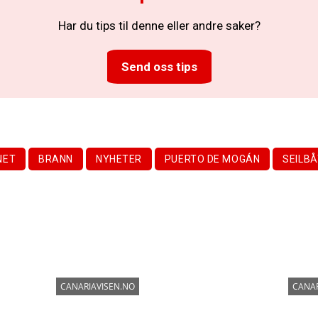
Har du tips til denne eller andre saker?
Send oss tips
NET
BRANN
NYHETER
PUERTO DE MOGÁN
SEILBÅ