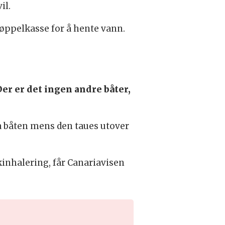
il.
 søppelkasse for å hente vann.
er er det ingen andre båter,
a båten mens den taues utover
inhalering, får Canariavisen