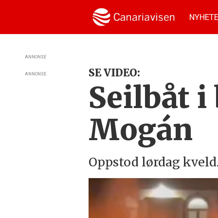
NYHET
ANNONSE
SE VIDEO:
ANNONSE
Seilbåt i
Mogán
Oppstod lørdag kveld