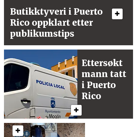
Butikktyveri i
Puerto
Rico
oppklart etter
publikumstips
Ettersøkt
mann
tatt
i Puerto
Rico