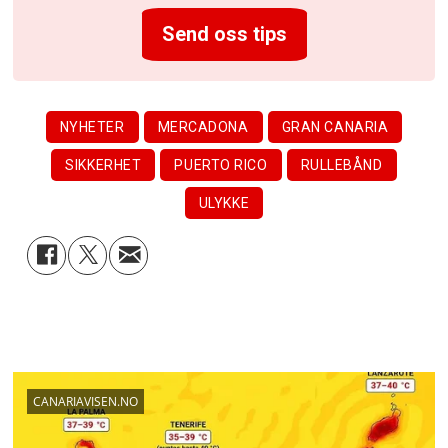
Send oss tips
NYHETER
MERCADONA
GRAN CANARIA
SIKKERHET
PUERTO RICO
RULLEBÅND
ULYKKE