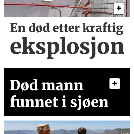
En død etter kraftig
eksplosjon
Død mann
funnet i sjøen