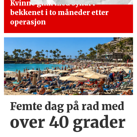
Kvinne gikk med synål i
bekkenet i
to måneder etter
operasjon
Femte dag på rad med
over 40 grader