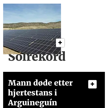
Solrekord
Mann døde etter
hjertestans i
Arguineguín