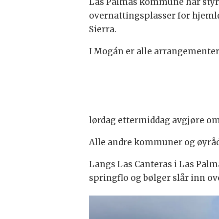
Las Palmas kommune har styrk
overnattingsplasser for hjemlø
Sierra.
I Mogán er alle arrangementer
lørdag ettermiddag avgjøre o
Alle andre kommuner og øyråd 
Langs Las Canteras i Las Palmas
springflo og bølger slår inn 