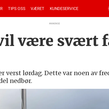
ER
TIPS OSS
VÆRET
KUNDESERVICE
ANNONSE
il være svært f
 verst lørdag. Dette var noen av fre
del nedbør.