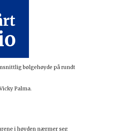
årt
io
msnittlig bølgehøyde på rundt
 Vicky Palma.
aturene i høyden nærmer seg