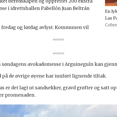
et beredskapen og opprettet 200 ekstra
se i idrettshallen Pabellón Juan Beltrán
En lyk
Las P
Cobe
 fredag og lørdag avlyst. Kommunen vil
ANNONSE
ANNONSE
m søndagens avokadomesse i Arguineguín kan gjen
på de øvrige øyene har innført lignende tiltak.
 er det lagt ut sandsekker, gravd grøfter og satt op
over promenaden.