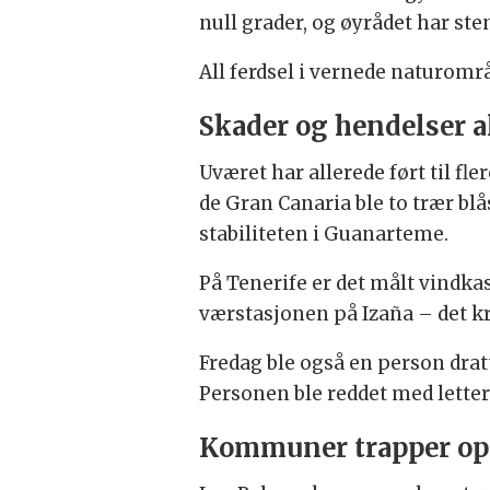
null grader, og øyrådet har st
All ferdsel i vernede naturområ
Skader og hendelser al
Uværet har allerede ført til fle
de Gran Canaria ble to trær bl
stabiliteten i Guanarteme.
På Tenerife er det målt vindka
værstasjonen på Izaña – det kr
Fredag ble også en person dratt
Personen ble reddet med letter
Kommuner trapper op