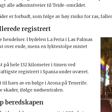
engt alle adkomstveier til Teide-området.
der er forbudt, som følge av høy risiko for ras, fal
lerede registrert
re hendelser. I bydelen La Feria i Las Palmas
åst over ende, mens en lyktestolpe mistet
st på hele 132 kilometer i timen ved
aftigste registrert i Spania under uværet.
 til havs av en bølge i Arona på Tenerife.
e skader, ifølge nødsentralen.
p beredskapen