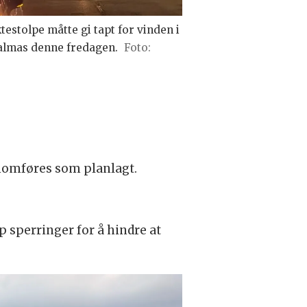
testolpe måtte gi tapt for vinden i
almas denne fredagen.
r
nomføres som planlagt.
p sperringer for å hindre at