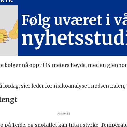
EKTE:
Følg uværet i v
nyhetsstud
te bølger nå opptil 14 meters høyde, med en gjenno
å lørdag, sier leder for risikoanalyse i nødsentralen,
stengt
ANNONSE
nø på Teide, og snøfallet kan tilta i styrke. Temper