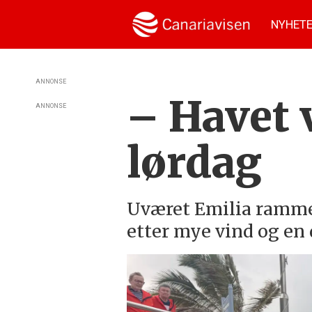
NYHET
ANNONSE
– Havet v
ANNONSE
lørdag
Uværet Emilia rammer
etter mye vind og en 