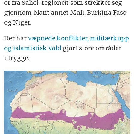
er fra Sahel-regionen som strekker seg
gjør reisen betydelig lengre og
gjennom blant annet Mali, Burkina Faso
farligere.
og Niger.
Der har
væpnede konflikter, militærkupp
og islamistisk vold
gjort store områder
utrygge.