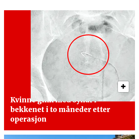
Kvinne gikk med synål i
bekkenet i
to måneder etter
operasjon