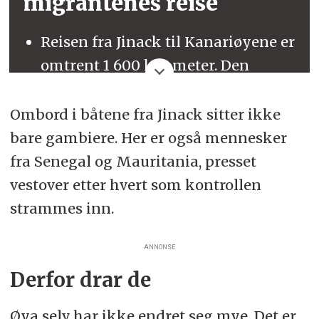
migrantenes reise
Reisen fra Jinack til Kanariøyene er
omtrent 1 600 kilometer. Den
regnes som en av verdens farligste
migrasjonsruter.
Ombord i båtene fra Jinack sitter ikke
bare gambiere. Her er også mennesker
Migrantene reiser som regel i
fra Senegal og Mauritania, presset
piroguer – tradisjonelle, åpne
vestover etter hvert som kontrollen
fiskebåter av tre. De største kan
strammes inn.
være opptil 30 meter lange og
fylles med mellom 150 og 300
ANNONSE
mennesker.
Derfor drar de
Turen tar normalt mellom 7 og 12
Øya selv har ikke endret seg mye. Det er