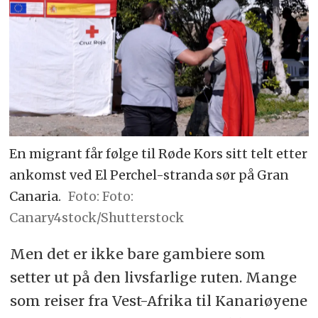
tilsvarer flere årslønner for en
lokal fisker.
Ifølge organisasjonen Caminando
Fronteras mistet minst 3 090
mennesker livet på vei mot
spanskekysten i 2025. 1.906 av
En migrant får følge til Røde Kors sitt telt etter
disse skulle til Kanariøyene. Over
ankomst ved El Perchel-stranda sør på Gran
70 båter forsvant sporløst med alle
Canaria.
Foto:
om bord.
Canary4stock/Shutterstock
Etter at kontrollen ble skjerpet i
Men det er ikke bare gambiere som
Marokko og Mauritania, har
setter ut på den livsfarlige ruten. Mange
avreisestedene flyttet seg lenger
som reiser fra Vest-Afrika til Kanariøyene
sør til Senegal og Gambia. Dette