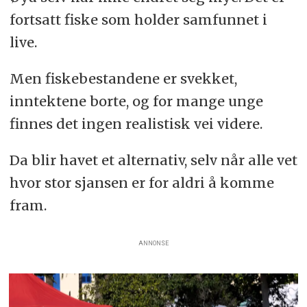
dager, men kan ta uker dersom
fortsatt fiske som holder samfunnet i
motoren svikter eller båten
live.
navigerer feil.
Men fiskebestandene er svekket,
Atlanterhavsstrømmene og de
inntektene borte, og for mange unge
kraftige passatvindene presser
finnes det ingen realistisk vei videre.
båtene vestover. Dersom en båt går
tom for drivstoff eller mister
Da blir havet et alternativ, selv når alle vet
styringen, risikerer den å drive
hvor stor sjansen er for aldri å komme
forbi Kanariøyene og ut i det åpne
fram.
havet mot Karibia.
ANNONSE
En plass i båten koster ofte mellom
500 og 1 000 euro, noe som