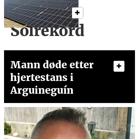
Solrekord
Mann døde etter
hjertestans i
Arguineguín