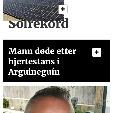
Solrekord
Mann døde etter
hjertestans i
Arguineguín