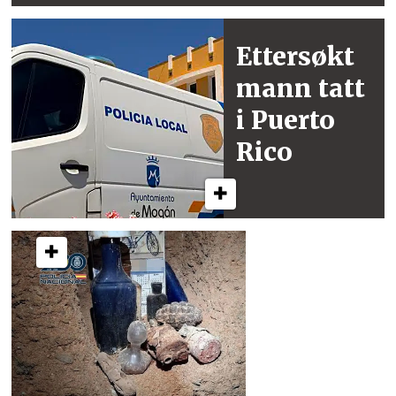
Ettersøkt
mann
tatt
i Puerto
Rico