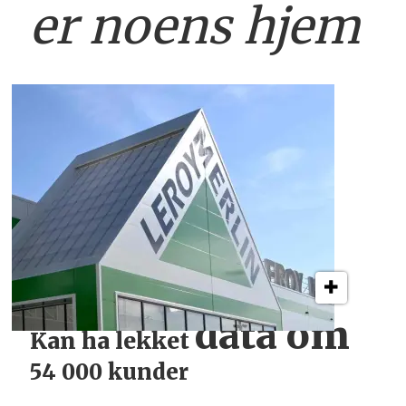
er
noens hjem
data om
Kan ha lekket
54 000 kunder