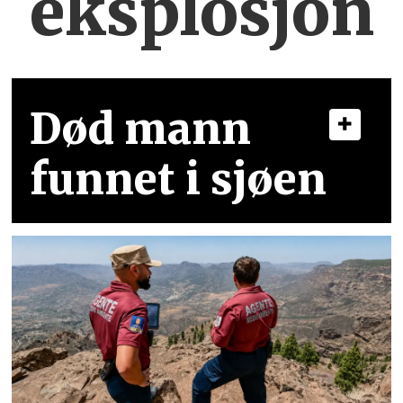
eksplosjon
Død mann
funnet i sjøen