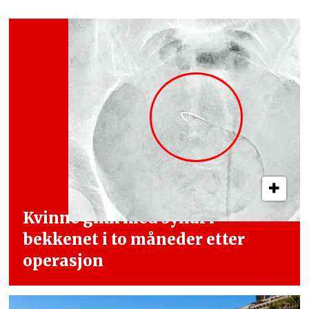
Kvinne gikk med synål i
bekkenet i
to måneder etter
operasjon