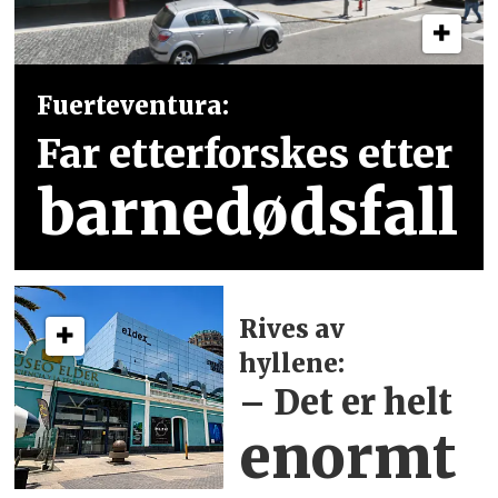
Fuerteventura:
Far etterforskes etter
barnedødsfall
Rives av
hyllene:
– Det er helt
enormt