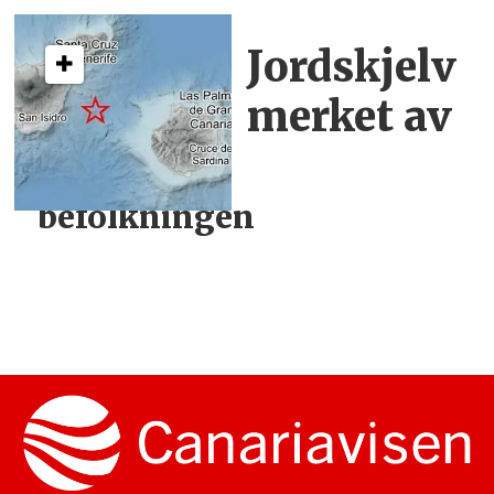
Jordskjelv
merket
av
befolkningen