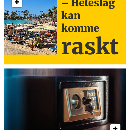
– Heteslag
kan
komme
raskt