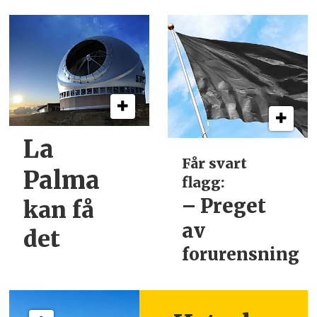
La
Får svart
Palma
flagg:
– Preget
kan få
av
det
forurensning